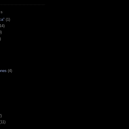
AS
ca"
(1)
14)
3)
)
ones
(4)
2)
(11)