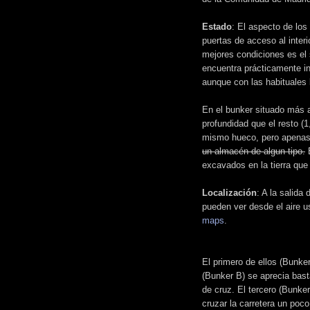
Estado
: El aspecto de los
puertas de acceso al interi
mejores condiciones es el 
encuentra prácticamente int
aunque con las habituales 
En el bunker situado más 
profundidad que el resto (1
mismo hueco, pero apenas
un almacén de algun tipo.
E
excavados en la tierra que 
Localización
: A la salida
pueden ver desde el aire 
maps
.
El primero de ellos (Bunke
(Bunker B) se aprecia bast
de cruz. El tercero (Bunker
cruzar la carretera un poc