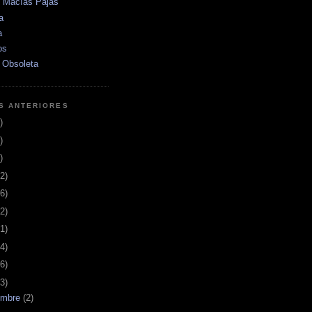
e Macías Pajas
a
a
os
 Obsoleta
S ANTERIORES
)
)
)
2)
6)
2)
1)
4)
6)
3)
embre
(2)