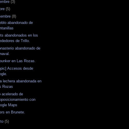
iembre
(3)
bre
(5)
iembre
(8)
ueblo abandonado de
ntanillas
ets abandonados en los
ededores de Trillo.
onasterio abandonado de
naval.
bunker en Las Rozas.
opic] Accesos desde
ogle.
a lechera abandonada en
s Rozas
 acelerado de
oposicionamiento con
ogle Maps
rs en Brunete.
sto
(5)