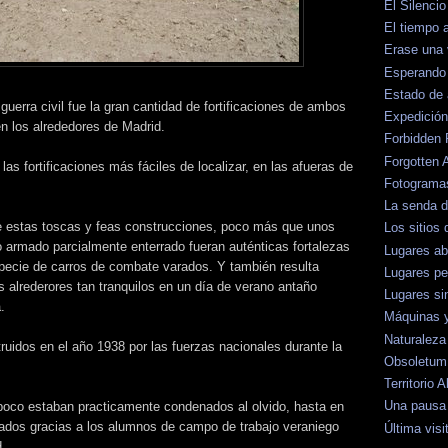
El Silenci
El tiempo
Erase una
Esperando 
Estado de
 guerra civil fue la gran cantidad de fortificaciones de ambos
Expedición
n los alrededores de Madrid.
Forbidden 
Forgotten 
las fortificaciones más fáciles de localizar, en las afueras de
Fotograma
La senda 
e estas toscas y feas construcciones, poco más que unos
Los sitios 
armado parcialmente enterrado fueran auténticas fortalezas
Lugares a
pecie de carros de combate varados. Y también resulta
Lugares pe
 alrederores tan tranquilos en un día de verano antaño
Lugares si
.
Máquinas 
Naturaleza
truidos en el año 1938 por las fuerzas nacionales durante la
Obsoletum
Territorio
Una pausa 
poco estaban practicamente condenados al olvido, hasta en
rados gracias a los alumnos de campo de trabajo veraniego
Última visi
.