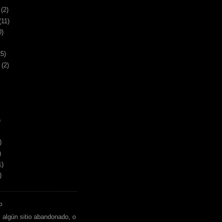
(2)
(11)
0)
25)
(2)
)
)
)
1)
)
O
 algún sitio abandonado, o