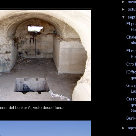
►
nov
►
octu
▼
sept
El p
Ho
Chal
alr
El m
Bo
Otro 
[Offt
go
Granj
La
Curso
ge
terior del bunker A, visto desde fuera.
Go
Bunke
►
ago