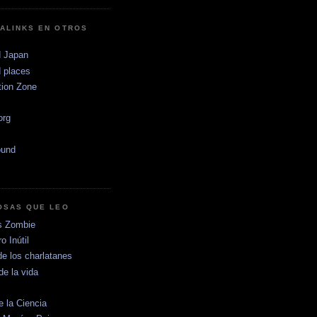
ALINKS EN OTROS
 Japan
 places
tion Zone
.org
ound
OSAS QUE LEO
s Zombie
o Inútil
de los charlatanes
de la vida
e la Ciencia