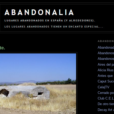
ABANDON
te.
Abandonad
Abandonos
Abandonos
Aires del 
Alicia Riu
Antes que 
Caput Su
Cela|TV
Cerrado po
Club C.E.L
De otro ti
Decay Art 