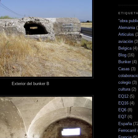
ETIQUET
"obra publi
Alemania
(
Articulos
(
aviación
(3
Belgica
(4)
Blog
(16)
Bunker
(4)
Casas
(3)
colaboraci
colegio
(3)
Exterior del bunker B
cultura
(2)
EQ12
(5)
EQ16
(4)
EQ6
(8)
EQ7
(4)
España
(7
Ferrocarril
Francia
(5)