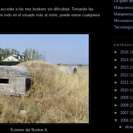
La güeb d
Malacienci
 acceder a los tres bunkers sin dificultad. Tomando las
Malaprens
e todo en el situado más al norte, puede entrar cualquiera
Microsierv
Tecnología
ENTRADA
►
2016
(3
►
2014
(5
►
2013
(2
►
2012
(1
►
2011
(1
►
2010
(1
►
2009
(1
►
2008
(2
►
2007
(1
▼
2006
(2
►
dici
Exterior del Bunker A.