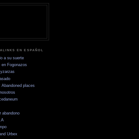
ALINKS EN ESPAÑOL
o a su suerte
 en Fogonazos
yzarzas
pasado
s: Abandoned places
nosotros
ccedaneum
r abandono
.A
empo
and Urbex