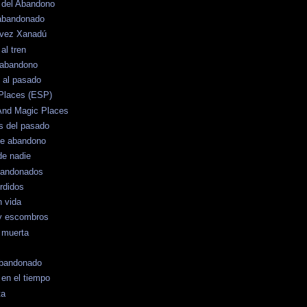
o del Abandono
 abandonado
 vez Xanadú
al tren
 abandono
 al pasado
Places (ESP)
And Magic Places
s del pasado
de abandono
de nadie
bandonados
rdidos
n vida
y escombros
 muerta
 Abandonado
en el tiempo
ta