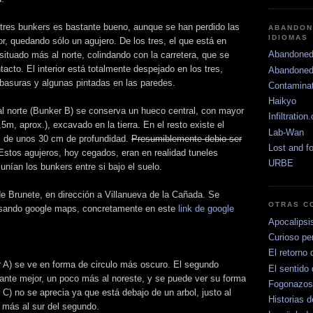
 tres bunkers es bastante bueno, aunque se han perdido las
ABANDON
IDIOMAS
or, quedando sólo un agujero. De los tres, el que está en
Abandoned
situado más al norte, colindando con la carretera, que se
acto. El interior está totalmente despejado en los tres,
Abandoned
basuras y algunas pintadas en las paredes.
Contamina
Haikyo
al norte (Bunker B) se conserva un hueco central, con mayor
Infiltration
,5m, aprox.), excavado en la tierra. En el resto existe el
Lab-Wan
 de unos 30 cm de profundidad.
Presumiblemente debio ser
Lost and f
stos agujeros, hoy cegados, eran en realidad tuneles
URBE
unían los bunkers entre si bajo el suelo.
 de Brunete, en dirección a Villanueva de la Cañada. Se
OTRAS C
usando google maps, concretamente en este
link de google
Apocalipsi
Curioso per
El retorno 
r A) se ve en forma de circulo más oscuro. El segundo
El sentido 
ante mejor, un poco más al noreste, y se puede ver su forma
Fogonazos
 C) no se aprecia ya que está debajo de un arbol, justo al
Historias d
o más al sur del segundo.