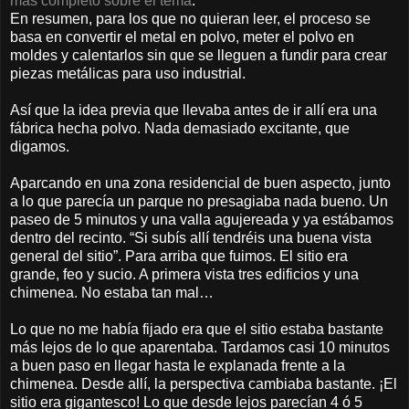
más completo sobre el tema
.
En resumen, para los que no quieran leer, el proceso se
basa en convertir el metal en polvo, meter el polvo en
moldes y calentarlos sin que se lleguen a fundir para crear
piezas metálicas para uso industrial.
Así que la idea previa que llevaba antes de ir allí era una
fábrica hecha polvo. Nada demasiado excitante, que
digamos.
Aparcando en una zona residencial de buen aspecto, junto
a lo que parecía un parque no presagiaba nada bueno. Un
paseo de 5 minutos y una valla agujereada y ya estábamos
dentro del recinto. “Si subís allí tendréis una buena vista
general del sitio”. Para arriba que fuimos. El sitio era
grande, feo y sucio. A primera vista tres edificios y una
chimenea. No estaba tan mal…
Lo que no me había fijado era que el sitio estaba bastante
más lejos de lo que aparentaba. Tardamos casi 10 minutos
a buen paso en llegar hasta le explanada frente a la
chimenea. Desde allí, la perspectiva cambiaba bastante. ¡El
sitio era gigantesco! Lo que desde lejos parecían 4 ó 5