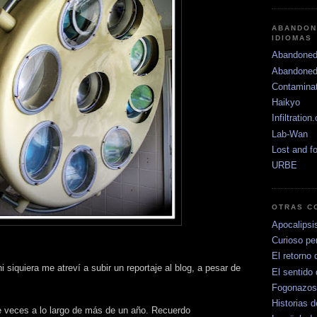
ABANDON
IDIOMAS
Abandoned
Abandoned
Contamina
Haikyo
Infiltration
Lab-Wan
Lost and f
URBE
OTRAS C
Apocalipsi
Curioso per
El retorno 
ni siquiera me atreví a subir un reportaje al blog, a pesar de
El sentido 
Fogonazos
Historias d
 veces a lo largo de más de un año. Recuerdo