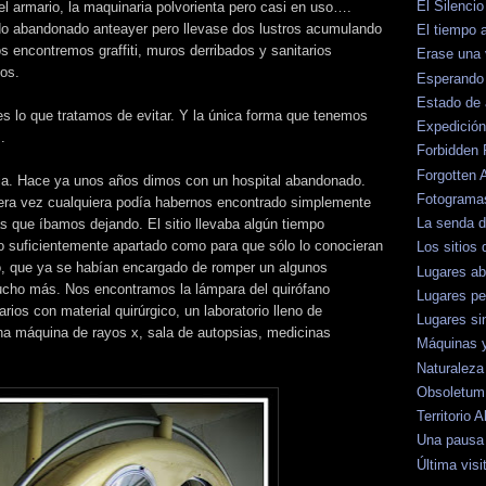
El Silenci
l armario, la maquinaria polvorienta pero casi en uso….
ido abandonado anteayer pero llevase dos lustros acumulando
El tiempo
s encontremos graffiti, muros derribados y sanitarios
Erase una
os.
Esperando 
Estado de
s lo que tratamos de evitar. Y la única forma que tenemos
Expedición
.
Forbidden 
Forgotten 
ria. Hace ya unos años dimos con un hospital abandonado.
Fotograma
ra vez cualquiera podía habernos encontrado simplemente
La senda 
as que íbamos dejando. El sitio llevaba algún tiempo
o suficientemente apartado como para que sólo lo conocieran
Los sitios 
io, que ya se habían encargado de romper un algunos
Lugares a
ucho más. Nos encontramos la lámpara del quirófano
Lugares pe
rios con material quirúrgico, un laboratorio lleno de
Lugares si
na máquina de rayos x, sala de autopsias, medicinas
Máquinas 
Naturaleza
Obsoletum
Territorio
Una pausa 
Última visi