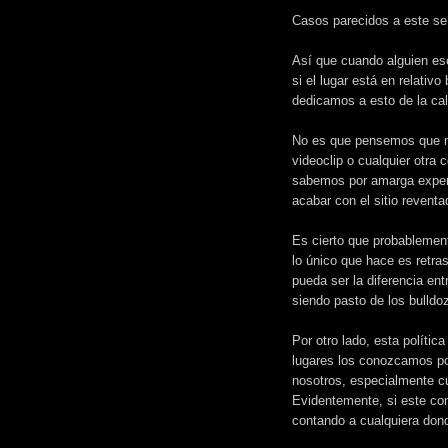
Casos parecidos a este s
Así que cuando alguien esc
si el lugar está en relativ
dedicamos a esto de la call
No es que pensemos que no 
videoclip o cualquier otra 
sabemos por amarga experie
acabar con el sitio reventa
Es cierto que probablemente
lo único que hace es retras
pueda ser la diferencia en
siendo pasto de los bulldo
Por otro lado, esta políti
lugares los conozcamos po
nosotros, especialmente cu
Evidentemente, si este com
contando a cualquiera don