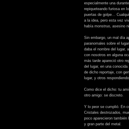
especialmente una durante 
repiqueteando furiosa en l
puertas de golpe… Cualquie
a la idea, pero esta vez vi
había monstruo, asesino n
Sin embargo, un mal día a
paranomales sobre el lugar
daba el nombre del lugar, 
con nosotros en alguna oc
más tarde apareció otro r
del lugar, en una conocida
de dicho reportaje, con ge
lugar, y otros respondiend
Como dice el dicho: tu ami
otro amigo: se discreto.
Y lo peor se cumplió. En c
Cristales destrozados, mue
poco aparecieron también l
y gran parte del metal.