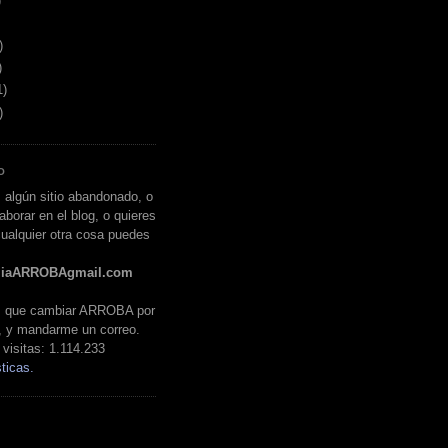
)
)
)
1)
)
O
 algún sitio abandonado, o
aborar en el blog, o quieres
ualquier otra cosa puedes
liaARROBAgmail.com
es que cambiar ARROBA por
, y mandarme un correo.
visitas:
1.114.233
ticas.