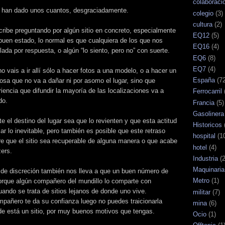
colaboraci
e han dado unos cuantos, desgraciadamente.
colegio
(3)
cultura
(2)
ribe preguntando por algún sitio en concreto, especialmente
EQ12
(5)
o buen estado, lo normal es que cualquiera de los que nos
EQ16
(4)
ada por respuesta, o algún “lo siento, pero no” con suerte.
EQ6
(8)
EQ7
(4)
vais a ir allí sólo a hacer fotos a una modelo, o a hacer un
España
(7
cosa que no va a dañar ni por asomo el lugar, sino que
ncia que difundir la mayoría de las localizaciones va a
Ferrocarril
do.
Francia
(5)
Gasolinera
 el destino del lugar sea que lo revienten y que esta actitud
Historicos
ar lo inevitable, pero también es posible que este retraso
hospital
(1
tre que el sitio sea recuperable de alguna manera o que acabe
hotel
(4)
zers.
Industria
(
Maquinaria
ca de discreción también nos lleva a que un buen número de
Metro
(1)
rque algún compañero del mundillo lo comparte con
ando se trata de sitios lejanos de donde uno vive.
militar
(7)
pañero te da su confianza luego no puedes traicionarla
mina
(6)
de está un sitio, por muy buenos motivos que tengas.
Ocio
(1)