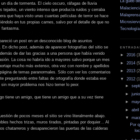
La güeb d
un día de tormenta. El cielo oscuro, ráfagas de lluvia
Malacienci
os tejados, un viento intenso que producía ruidos y cerraba
Malaprens
ra que haya visto unas cuantas películas de terror se hace
Microsierv
viéndolo en tus propias carnes, salvo por el detalle de que no
i fantasma.
Tecnología
pareció un post en un desconocido blog de asuntos
. En dicho post, además de aparecer fotografías del sitio se
ENTRADA
además de dar las gracias a una persona que había venido
►
2016
(3
asión. La cosa no habría ido a mayores salvo porque un mes
►
2014
(5
eportaje mucho más extenso, otra vez con nombre y apellidos
►
2013
(2
 página de temas paranormales. Sólo con ver los comentarios
nte preguntando entre faltas de ortografía donde estaba ese
▼
2012
(1
o sin mayor problema nos hizo temer lo peor.
►
sept
►
juni
go tiene un amigo, que tiene un amigo que a su vez tiene
►
may
►
abri
uestión de pocos meses el sitio se vino literalmente abajo.
▼
mar
bles hechos trizas, muros tirados, pintadas por doquier… Al
Por 
os chatarreros y desaparecieron las puertas de las calderas
lo