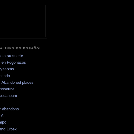
ALINKS EN ESPAÑOL
o a su suerte
 en Fogonazos
yzarzas
pasado
s: Abandoned places
nosotros
ccedaneum
r abandono
.A
empo
and Urbex