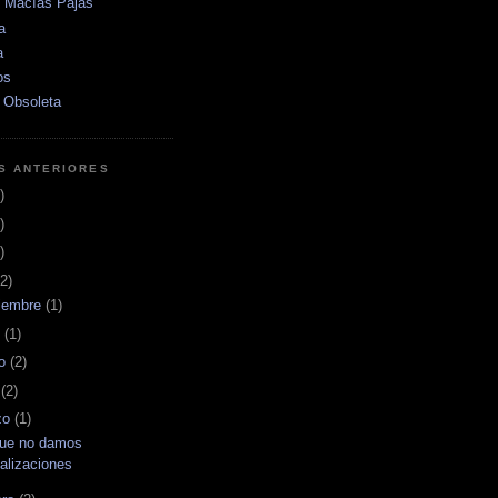
e Macías Pajas
a
a
os
 Obsoleta
S ANTERIORES
)
)
)
2)
iembre
(1)
o
(1)
o
(2)
l
(2)
zo
(1)
que no damos
calizaciones