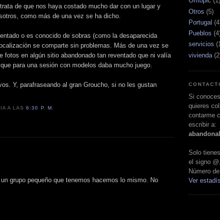
Offtopic
(1
 trata de que nos haya costado mucho dar con un lugar y
Otros
(5)
osotros, como más de una vez se ha dicho.
Portugal
(4
Pueblos
(4
reventado o es conocido de sobras (como la desaparecida
servicios
(
 localización se comparte sin problemas. Más de una vez se
vivienda
(2
 fotos en algún sitio abandonado tan reventado que ni valía
ro que para una sesión con modelos daba mucho juego.
os. Y, parafraseando al gran Groucho, si no les gustan
CONTACT
Si conoces
quieres col
LIA
A LAS
6:30 P. M.
contarme c
escribir a:
abandona
:
Solo tien
el signo @
Número de 
 un grupo pequeño que tenemos hacemos lo mismo. No
Ver estadís