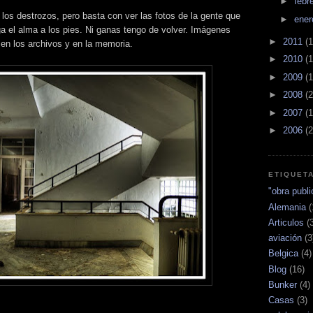
►
febr
los destrozos, pero basta con ver las fotos de la gente que
►
ene
a el alma a los pies. Ni ganas tengo de volver. Imágenes
►
2011
(1
en los archivos y en la memoria.
►
2010
(1
►
2009
(1
►
2008
(2
►
2007
(1
►
2006
(2
ETIQUET
"obra publi
Alemania
(
Articulos
(
aviación
(3
Belgica
(4)
Blog
(16)
Bunker
(4)
Casas
(3)