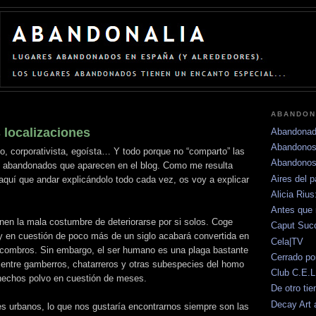
ABANDON
localizaciones
Abandonad
Abandonos
, corporativista, egoísta… Y todo porque no “comparto” las
Abandonos
os abandonados que aparecen en el blog. Como me resulta
Aires del 
quí que andar explicándolo todo cada vez, os voy a explicar
Alicia Riu
Antes que 
nen la mala costumbre de deteriorarse por si solos. Coge
Caput Su
 y en cuestión de poco más de un siglo acabará convertida en
Cela|TV
combros. Sin embargo, el ser humano es una plaga bastante
Cerrado po
 entre gamberros, chatarreros y otras subespecies del homo
Club C.E.L
 hechos polvo en cuestión de meses.
De otro ti
Decay Art 
es urbanos, lo que nos gustaría encontrarnos siempre son las