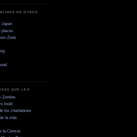
ALINKS EN OTROS
 Japan
 places
tion Zone
.org
ound
OSAS QUE LEO
s Zombie
o Inútil
de los charlatanes
de la vida
e la Ciencia