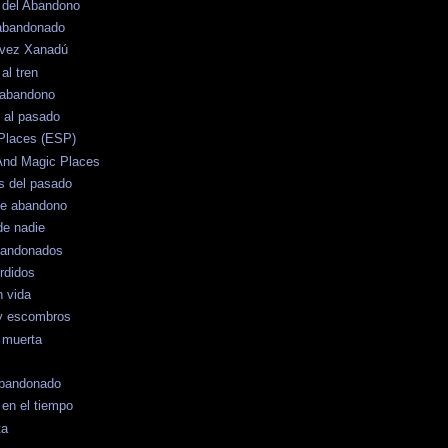
o del Abandono
 abandonado
 vez Xanadú
al tren
 abandono
 al pasado
Places (ESP)
And Magic Places
s del pasado
de abandono
de nadie
bandonados
rdidos
n vida
y escombros
 muerta
 Abandonado
en el tiempo
ta