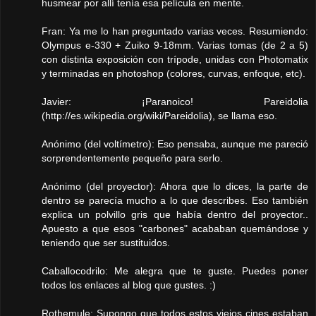
husmear por allí tenía esa película en mente.
Fran: Ya me lo han preguntado varias veces. Resumiendo:
Olympus e-330 + Zuiko 9-18mm. Varias tomas (de 2 a 5)
con distinta exposición con trípode, unidas con Photomatix
y terminadas en photoshop (colores, curvas, enfoque, etc).
Javier: ¡Paranoico! Pareidolia
(http://es.wikipedia.org/wiki/Pareidolia), se llama eso.
Anónimo (del voltímetro): Eso pensaba, aunque me pareció
sorprendentemente pequeño para serlo.
Anónimo (del proyector): Ahora que lo dices, la parte de
dentro se parecía mucho a lo que describes. Eso también
explica un polvillo gris que había dentro del proyector..
Apuesto a que esos "carbones" acababan quemándose y
teniendo que ser sustituidos.
Caballocodrilo: Me alegra que te guste. Puedes poner
todos los enlaces al blog que gustes. :)
Rothemule: Supongo que todos estos viejos cines estaban