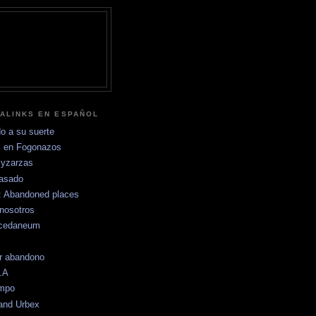
ALINKS EN ESPAÑOL
o a su suerte
 en Fogonazos
yzarzas
pasado
s: Abandoned places
nosotros
ccedaneum
r abandono
.A
empo
and Urbex