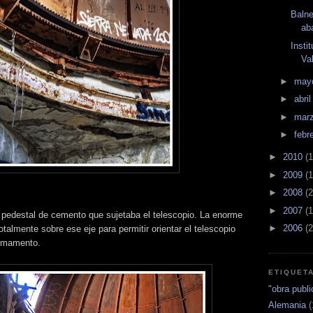
Balne
ab
Insti
Va
►
may
►
abri
►
mar
►
febr
►
2010
(1
►
2009
(1
►
2008
(2
►
2007
(1
 pedestal de cemento que sujetaba el telescopio. La enorme
►
2006
(2
otalmente sobre ese eje para permitir orientar el telescopio
firmamento.
ETIQUET
"obra publi
Alemania
(