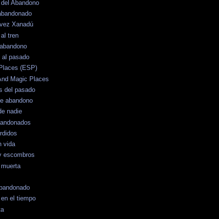
o del Abandono
 abandonado
 vez Xanadú
al tren
 abandono
 al pasado
Places (ESP)
And Magic Places
s del pasado
de abandono
de nadie
bandonados
rdidos
n vida
y escombros
 muerta
 Abandonado
en el tiempo
ta