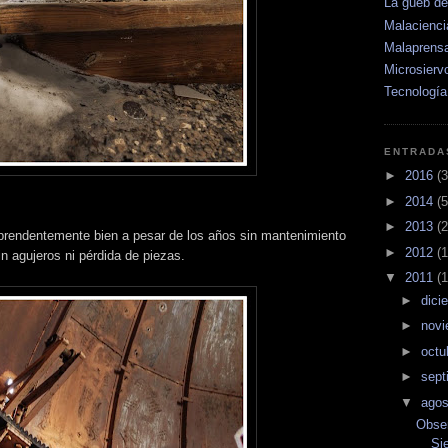
La güeb d
Malacienci
Malaprens
Microsierv
Tecnología
ENTRADA
►
2016
(3
►
2014
(5
►
2013
(2
prendentemente bien a pesar de los años sin mantenimiento
►
2012
(1
n agujeros ni pérdida de piezas.
▼
2011
(1
►
dici
►
nov
►
octu
►
sept
▼
ago
Obse
Si