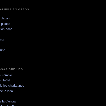
ALINKS EN OTROS
 Japan
 places
tion Zone
.org
ound
OSAS QUE LEO
s Zombie
o Inútil
de los charlatanes
de la vida
e la Ciencia