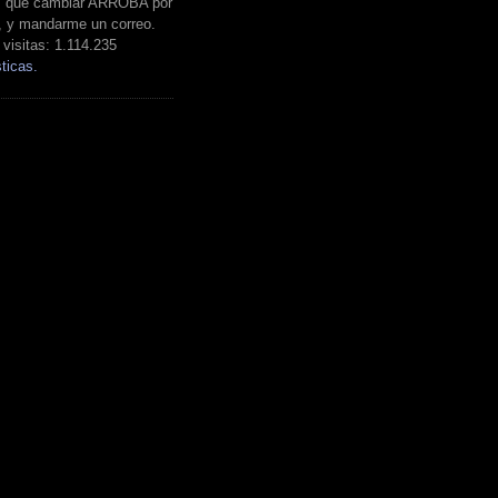
es que cambiar ARROBA por
, y mandarme un correo.
visitas:
1.114.235
ticas.