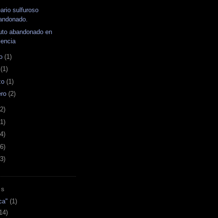
ario sulfuroso
andonado.
tuto abandonado en
lencia
o
(1)
l
(1)
zo
(1)
ero
(2)
2)
1)
4)
6)
3)
AS
ca"
(1)
14)