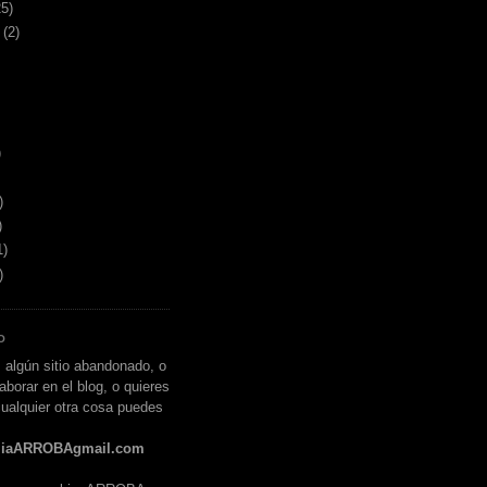
25)
(2)
)
)
)
1)
)
O
 algún sitio abandonado, o
aborar en el blog, o quieres
ualquier otra cosa puedes
liaARROBAgmail.com