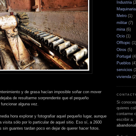
Industria
(
Maquinaria
Metro
(1)
militar
(7)
mina
(6)
Ocio
(1)
Offtopic
(1
Otros
(5)
Portugal
(4
Pueblos
(4
servicios
(
vivienda
(2
antenimiento y de grasa hacían imposible soñar con mover
CONTACT
o dejaba de resultarme sorprendente que el pequeño
Si conoces
funcionar alguna vez.
quieres col
contarme c
dia hora explorar y fotografiar aquel pequeño lugar, aunque
escribir a:
 visita sólo por lo particular de aquel sitio. Eso sí, a 2600
abandona
s sin guantes tardan poco en dejar de querer hacer fotos.