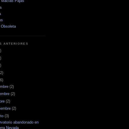
e Macías Pajas
a
a
os
 Obsoleta
S ANTERIORES
)
)
)
2)
6)
embre
(2)
iembre
(2)
bre
(2)
iembre
(2)
sto
(3)
rvatorio abandonado en
erra Nevada