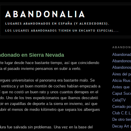
ABANDON
ndonado en Sierra Nevada
Abandonad
Abandonos
te lugar desde hace bastante tiempo, así que coincidiendo
Abandonos
da el pasado invierno pensamos en subir a verlo.
Aires del 
rgues universitarios el panorama era bastante malo. Se
Alicia Riu
a ventisca y un buen montón de coches habían empezado a
Antes que 
sí que no costó un buen rato y unos cuantos derrapes en el
Caput Su
ado. Uno de los tres expedicionarios que íbamos descubrió
Cela|TV
ir en zapatillas de deporte a la sierra en invierno, así que
Cerrado po
brir el menos de medio kilómetro que separa los albergues
Club C.E.L
De otro ti
Decay Art 
dura fue salvada sin problemas. Una vez en la base del