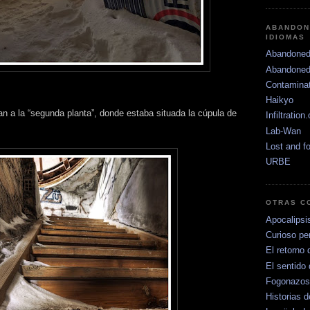
ABANDON
IDIOMAS
Abandoned
Abandoned
Contamina
Haikyo
n a la “segunda planta”, donde estaba situada la cúpula de
Infiltration
Lab-Wan
Lost and f
URBE
OTRAS C
Apocalipsi
Curioso per
El retorno 
El sentido 
Fogonazos
Historias d