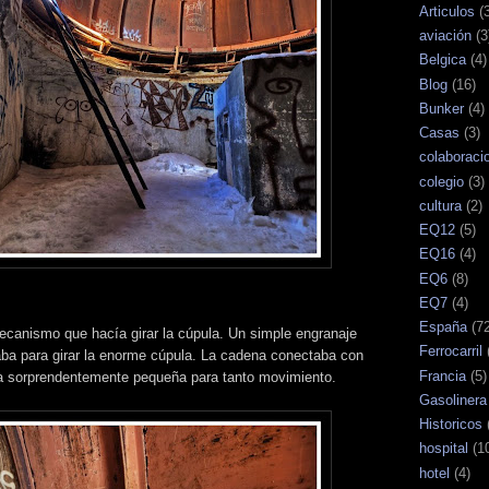
Articulos
(
aviación
(3
Belgica
(4)
Blog
(16)
Bunker
(4)
Casas
(3)
colaboraci
colegio
(3)
cultura
(2)
EQ12
(5)
EQ16
(4)
EQ6
(8)
EQ7
(4)
España
(7
ecanismo que hacía girar la cúpula. Un simple engranaje
Ferrocarril
aba para girar la enorme cúpula. La cadena conectaba con
Francia
(5)
a sorprendentemente pequeña para tanto movimiento.
Gasolinera
Historicos
hospital
(1
hotel
(4)