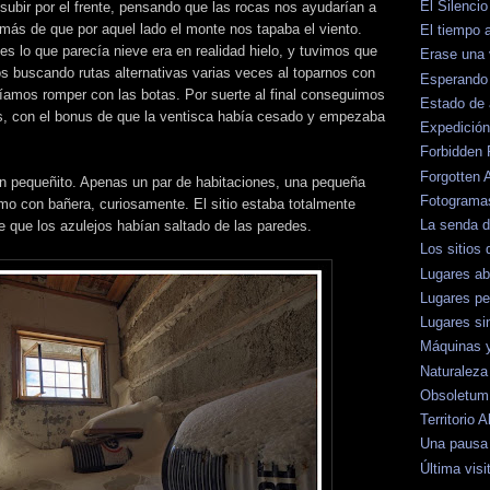
El Silenci
subir por el frente, pensando que las rocas nos ayudarían a
más de que por aquel lado el monte nos tapaba el viento.
El tiempo
s lo que parecía nieve era en realidad hielo, y tuvimos que
Erase una
s buscando rutas alternativas varias veces al toparnos con
Esperando 
íamos romper con las botas. Por suerte al final conseguimos
Estado de
os, con el bonus de que la ventisca había cesado y empezaba
Expedición
Forbidden 
Forgotten 
en pequeñito. Apenas un par de habitaciones, una pequeña
Fotograma
imo con bañera, curiosamente. El sitio estaba totalmente
La senda 
e que los azulejos habían saltado de las paredes.
Los sitios 
Lugares a
Lugares pe
Lugares si
Máquinas 
Naturaleza
Obsoletum
Territorio
Una pausa 
Última visi