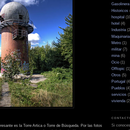
Gasolinera
Historicos
hospital
(1
hotel
(4)
Industria
(
Maquinaria
Metro
(1)
militar
(7)
mina
(6)
Ocio
(1)
Offtopic
(1
Otros
(5)
Portugal
(4
Pueblos
(4
servicios
(
vivienda
(2
CONTACT
Si conoces
eresante es la Torre Artica o Torre de Búsqueda. Por las fotos