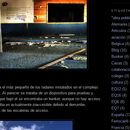
ETIQUET
"obra publi
Alemania
(
Articulos
(
aviación
(3
Belgica
(4)
Blog
(16)
Bunker
(4)
Casas
(3)
colaboraci
colegio
(3)
cultura
(2)
a el más pequeño de los radares instalados en el complejo:
EQ12
(5)
Al parecer se trataba de un dispositivo para pruebas y
EQ16
(4)
que bajo el se encontraba un bunker, aunque no hay acceso
EQ6
(8)
riba es actualmente inaccesible debido al derrumbe,
EQ7
(4)
, de las escaleras de acceso.
España
(7
Ferrocarril
Francia
(5)