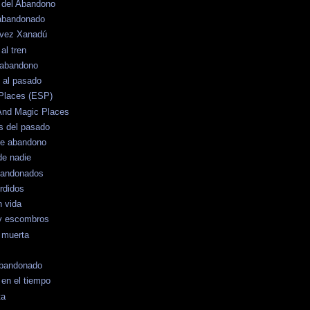
o del Abandono
 abandonado
 vez Xanadú
al tren
 abandono
 al pasado
Places (ESP)
And Magic Places
s del pasado
de abandono
de nadie
bandonados
rdidos
n vida
y escombros
 muerta
 Abandonado
en el tiempo
ta