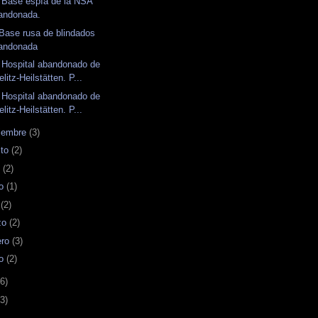
 Base espía de la NSA
andonada.
Base rusa de blindados
andonada
 Hospital abandonado de
litz-Heilstätten. P...
 Hospital abandonado de
litz-Heilstätten. P...
iembre
(3)
sto
(2)
o
(2)
o
(1)
l
(2)
zo
(2)
ero
(3)
ro
(2)
6)
3)