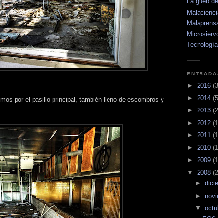
La güeb d
Malacienci
Malaprens
Microsierv
Tecnología
ENTRADA
►
2016
(3
►
2014
(5
imos por el pasillo principal, también lleno de escombros y
►
2013
(2
►
2012
(1
►
2011
(1
►
2010
(1
►
2009
(1
▼
2008
(2
►
dici
►
nov
▼
octu