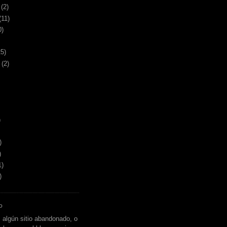
(2)
(11)
0)
25)
(2)
)
)
)
1)
)
O
 algún sitio abandonado, o