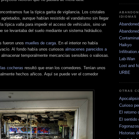
encontramos fue la típica garita de vigilancia. Los cristales
ABANDON
IDIOMAS
 agrietados, aunque habían resistido el vandalismo sin llegar
Abandoned
la típica valla para impedir el acceso de vehículos, sino un
e se levantaba del suelo mediante un sistema hidráulico.
Abandoned
Contamina
os fueron unos
muelles de carga
. En el interior no había
Haikyo
vacío. Al fondo había unos curiosos
almacenes parecidos a
Infiltration
a almacenar temporalmente mercancías sensibles o valiosas.
Lab-Wan
Lost and f
 las cocheras
resultó que eran los comedores. Tenían unos
URBE
almente hechos añicos. Aquí se puede ver el comedor
OTRAS C
Apocalipsi
Curioso per
El retorno 
El sentido 
Fogonazos
Historias d