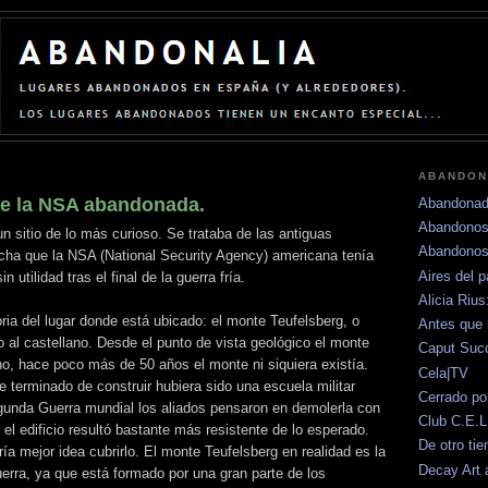
ABANDON
de la NSA abandonada.
Abandonad
Abandonos
un sitio de lo más curioso. Se trataba de las antiguas
Abandonos
ucha que la NSA (National Security Agency) americana tenía
Aires del 
 utilidad tras el final de la guerra fría.
Alicia Riu
oria del lugar donde está ubicado: el monte Teufelsberg, o
Antes que 
o al castellano. Desde el punto de vista geológico el monte
Caput Su
ho, hace poco más de 50 años el monte ni siquiera existía.
Cela|TV
e terminado de construir hubiera sido una escuela militar
Cerrado po
Segunda Guerra mundial los aliados pensaron en demolerla con
Club C.E.L
 el edificio resultó bastante más resistente de lo esperado.
De otro ti
a mejor idea cubrirlo. El monte Teufelsberg en realidad es la
Decay Art 
uerra, ya que está formado por una gran parte de los