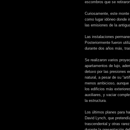
escombros que se retiraro
Curiosamente, este monte ar
como lugar idóneo donde in
las emisiones de la antigu
Las instalaciones permanec
Posteriormente fueron util
durante dos años más, tras
Se realizaron varios proyec
apartamentos de lujo, ade
detuvo por las presiones e
natural, a pesar de su “arti
menos ambicioso, aunque si
los edificios más exterior
auxiliares, y vaciar compl
la estructura.
Los últimos planes para hac
David Lynch, que pretendía
trascendental y otras rare
durante la presentación de