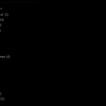
AS
ca"
(1)
14)
3)
)
ones
(4)
2)
(11)