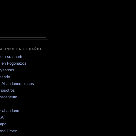
ALINKS EN ESPAÑOL
o a su suerte
 en Fogonazos
yzarzas
pasado
s: Abandoned places
nosotros
ccedaneum
r abandono
.A
empo
and Urbex