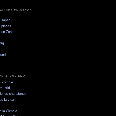
ALINKS EN OTROS
 Japan
 places
tion Zone
.org
ound
OSAS QUE LEO
s Zombie
o Inútil
de los charlatanes
de la vida
e la Ciencia