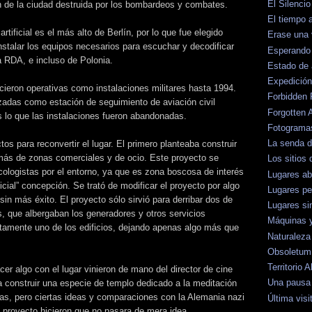
El Silenci
n de la ciudad destruida por los bombardeos y combates.
El tiempo
tificial es el más alto de Berlín, por lo que fue elegido
Erase una
stalar los equipos necesarios para escuchar y decodificar
Esperando 
a RDA, e incluso de Polonia.
Estado de
Expedición
ieron operativas como instalaciones militares hasta 1994.
Forbidden 
izadas como estación de seguimiento de aviación civil
Forgotten 
 lo que las instalaciones fueron abandonadas.
Fotograma
La senda 
tos para reconvertir el lugar. El primero planteaba construir
más de zonas comerciales y de ocio. Este proyecto se
Los sitios 
cologistas por el entorno, ya que es zona boscosa de interés
Lugares a
ficial” concepción. Se trató de modificar el proyecto por algo
Lugares pe
n más éxito. El proyecto sólo sirvió para derribar dos de
Lugares si
es, que albergaban los generadores y otros servicios
Máquinas 
etamente uno de los edificios, dejando apenas algo más que
Naturaleza
Obsoletum
Territorio
er algo con el lugar vinieron de mano del director de cine
Una pausa 
 construir una especie de templo dedicado a la meditación
zas, pero ciertas ideas y comparaciones con la Alemania nazi
Última visi
l proyecto hicieron que no pasara de mera idea.