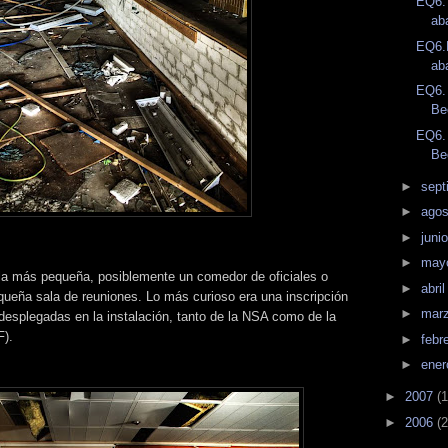
EQ6.
ab
EQ6.
ab
EQ6.
Bee
EQ6.
Bee
►
sept
►
ago
►
juni
►
may
ala más pequeña, posiblemente un comedor de oficiales o
►
abri
equeña sala de reuniones. Lo más curioso era una inscripción
►
mar
 desplegadas en la instalación, tanto de la NSA como de la
F).
►
febr
►
ene
►
2007
(1
►
2006
(2