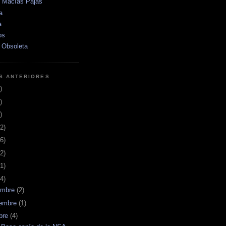
e Macías Pajas
a
a
os
 Obsoleta
S ANTERIORES
)
)
)
2)
6)
2)
1)
4)
embre
(2)
iembre
(1)
bre
(4)