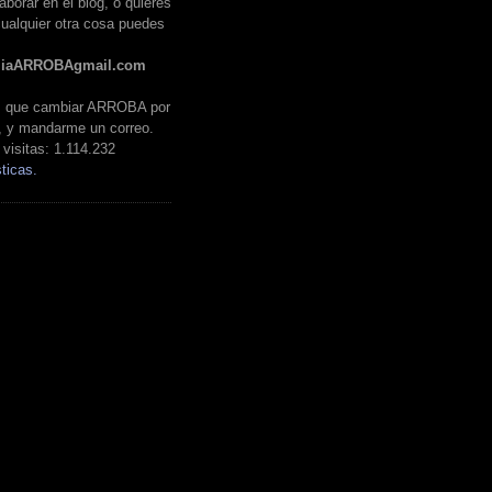
aborar en el blog, o quieres
ualquier otra cosa puedes
liaARROBAgmail.com
es que cambiar ARROBA por
, y mandarme un correo.
visitas:
1.114.232
ticas.