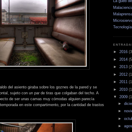
La güeb d
Malacienci
Malaprens
Microsierv
Tecnología
ENTRADA
►
2016
(3
►
2014
(5
►
2013
(2
►
2012
(1
►
2011
(1
paldo del asiento giraba sobre los goznes de la pared y se
►
2010
(1
ntal, sujeto con un par de tiras que colgaban del techo. A
▼
2009
(1
specto de ser unas camas muy cómodas alguien parecía
►
dici
temporada en este compartimento, por la cantidad de trastos
►
nov
►
octu
►
ago