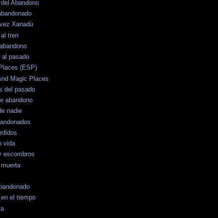
o del Abandono
 abandonado
 vez Xanadú
al tren
 abandono
 al pasado
Places (ESP)
And Magic Places
s del pasado
de abandono
de nadie
bandonados
rdidos
n vida
y escombros
 muerta
 Abandonado
en el tiempo
ta