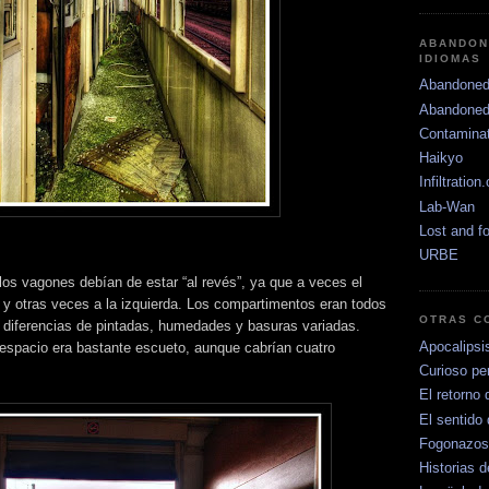
ABANDON
IDIOMAS
Abandoned
Abandoned
Contamina
Haikyo
Infiltration
Lab-Wan
Lost and f
URBE
os vagones debían de estar “al revés”, ya que a veces el
a y otras veces a la izquierda. Los compartimentos eran todos
OTRAS C
 diferencias de pintadas, humedades y basuras variadas.
Apocalipsi
l espacio era bastante escueto, aunque cabrían cuatro
Curioso per
El retorno 
El sentido 
Fogonazos
Historias d