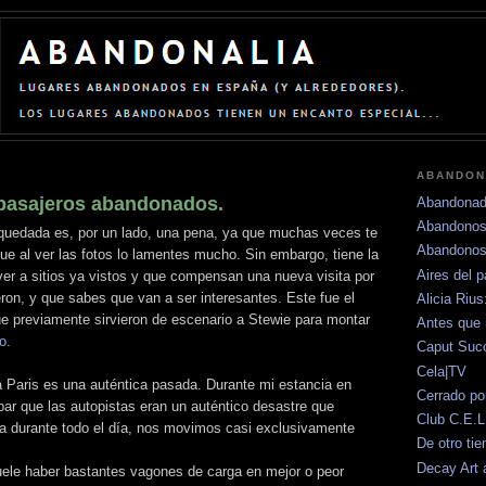
ABANDON
pasajeros abandonados.
Abandonad
Abandonos
oquedada es, por un lado, una pena, ya que muchas veces te
Abandonos
e al ver las fotos lo lamentes mucho. Sin embargo, tiene la
Aires del 
er a sitios ya vistos y que compensan una nueva visita por
eron, y que sabes que van a ser interesantes. Este fue el
Alicia Riu
e previamente sirvieron de escenario a Stewie para montar
Antes que 
ño
.
Caput Su
Cela|TV
ea Paris es una auténtica pasada. Durante mi estancia en
Cerrado po
ar que las autopistas eran un auténtico desastre que
Club C.E.L
ta durante todo el día, nos movimos casi exclusivamente
De otro ti
Decay Art 
uele haber bastantes vagones de carga en mejor o peor