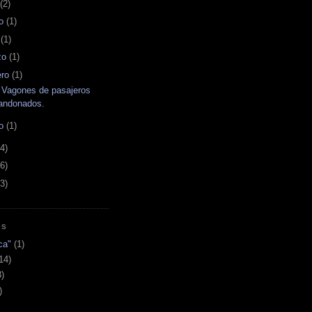
(2)
o
(1)
l
(1)
zo
(1)
ero
(1)
 Vagones de pasajeros
andonados.
ro
(1)
4)
6)
3)
AS
ca"
(1)
14)
3)
)