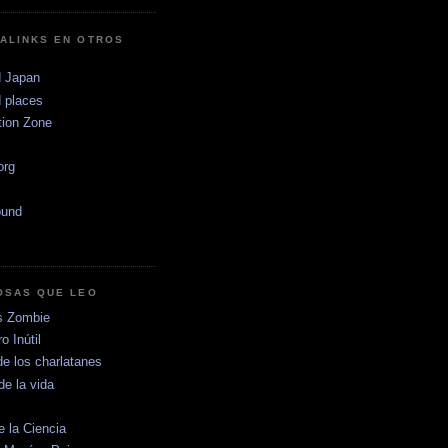
ALINKS EN OTROS
 Japan
 places
tion Zone
.org
ound
OSAS QUE LEO
s Zombie
o Inútil
de los charlatanes
de la vida
e la Ciencia