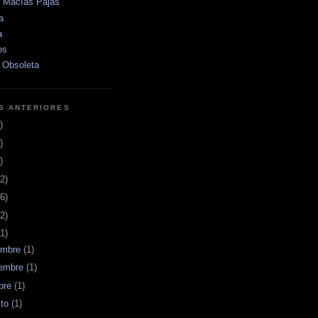
e Macías Pajas
a
a
os
 Obsoleta
S ANTERIORES
)
)
)
2)
6)
2)
1)
embre
(1)
iembre
(1)
bre
(1)
sto
(1)