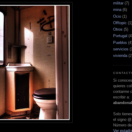
militar
(7)
mina
(6)
Ocio
(1)
Offtopic
(1
Otros
(5)
Portugal
(4
Pueblos
(4
servicios
(
vivienda
(2
CONTACT
Si conoces
quieres col
contarme c
escribir a:
abandona
Solo tien
el signo @
Número de 
Ver estadís