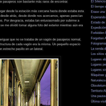
El Silenci
e pasajeros son bastante más raros de encontrar.
El tiempo
legar desde la estación más cercana hasta donde estaba esta
Erase una
 desde atrás, desde donde nos acercamos, apenas parecían
Esperando 
os. Por desgracia, estaba tan entusiasmado por subirme a
Estado de
e se me olvidó tomar alguna foto del exterior mientras aún era
Expedición
Forbidden 
Forgotten 
eriguar que no se trataba de un vagón de pasajeros normal,
Fotograma
tructura de cada vagón era la misma. Un pequeño espacio
La senda 
n estrecho pasillo en un lateral.
Los sitios 
Lugares a
Lugares pe
Lugares si
Máquinas 
Naturaleza
Obsoletum
Territorio
Una pausa 
Última visi