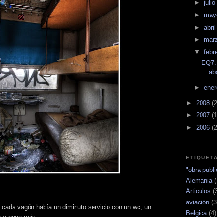
►
julio
►
may
►
abri
►
mar
▼
febr
EQ7.
ab
►
ene
►
2008
(2
►
2007
(1
►
2006
(2
ETIQUET
"obra publi
Alemania
(
Articulos
(
aviación
(3
 cada vagón había un diminuto servicio con un wc, un
Belgica
(4)
o y poco más.