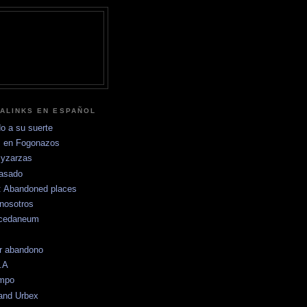
ALINKS EN ESPAÑOL
o a su suerte
 en Fogonazos
yzarzas
pasado
s: Abandoned places
nosotros
ccedaneum
r abandono
.A
empo
and Urbex