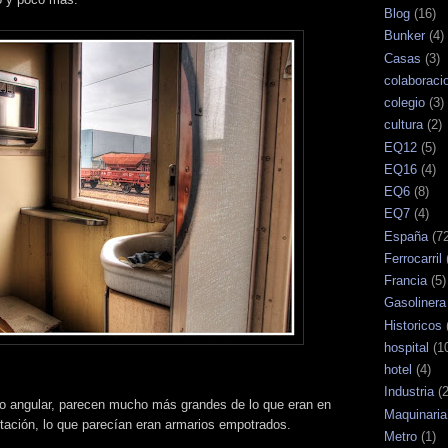
Blog
(16)
Bunker
(4)
Casas
(3)
colaboraci
colegio
(3)
cultura
(2)
EQ12
(5)
EQ16
(4)
EQ6
(8)
EQ7
(4)
España
(7
Ferrocarril
Francia
(5)
Gasolinera
Historicos
hospital
(1
hotel
(4)
Industria
(
ivo angular, parecen mucho más grandes de lo que eran en
Maquinaria
tación, lo que parecían eran armarios empotrados.
Metro
(1)