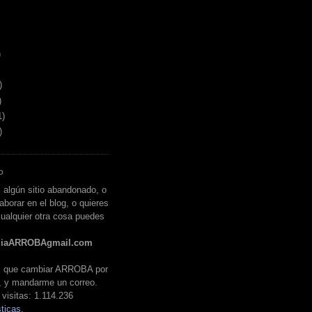
)
)
)
1)
)
O
 algún sitio abandonado, o
aborar en el blog, o quieres
ualquier otra cosa puedes
liaARROBAgmail.com
es que cambiar ARROBA por
, y mandarme un correo.
visitas:
1.114.236
ticas.