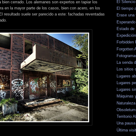
El Silenci
ía bien cerrado. Los alemanes son expertos en tapiar los
 en la mayor parte de los casos, bien con acero, en los
El tiempo
El resultado suele ser parecido a este: fachadas reventadas
Erase una
ado.
Esperando 
Estado de
Expedición
Forbidden 
Forgotten 
Fotograma
La senda 
Los sitios 
Lugares a
Lugares pe
Lugares si
Máquinas 
Naturaleza
Obsoletum
Territorio
Una pausa 
Última visi