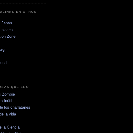
ALINKS EN OTROS
 Japan
 places
tion Zone
.org
ound
OSAS QUE LEO
s Zombie
o Inútil
de los charlatanes
de la vida
e la Ciencia