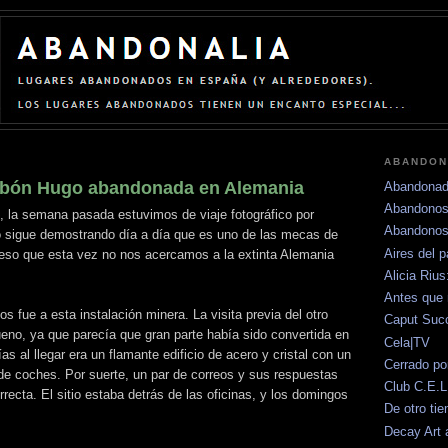
ABANDON
rbón Hugo abandonada en Alemania
Abandonad
Abandonos
la semana pasada estuvimos de viaje fotográfico por
Abandonos
 sigue demostrando día a día que es uno de las mecas de
Aires del 
 eso que esta vez no nos acercamos a la extinta Alemania
Alicia Riu
Antes que 
os fue a esta instalación minera. La visita previa del otro
Caput Su
eno, ya que parecía que gran parte había sido convertida en
Cela|TV
s al llegar era un flamante edificio de acero y cristal con un
Cerrado po
de coches. Por suerte, un par de correos y sus respuestas
Club C.E.L
rrecta. El sitio estaba detrás de las oficinas, y los domingos
De otro ti
Decay Art 