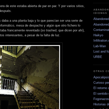
era de este estaba abierta de par en par. Y por varios sitios,
ABANDON
después.
IDIOMAS
Abandoned
s daba a una planta baja y lo que parecían ser una serie de
Abandoned
 informático, mesa de despacho y algún que otro fichero lo
Contamina
estaba francamente reventado (so trashed, que dicen por ahí),
os interesantes, a pesar de la falta de luz.
Haikyo
Infiltration
Lab-Wan
Lost and f
URBE
OTRAS C
Apocalipsi
Curioso per
El retorno 
El sentido 
Fogonazos
Historias d