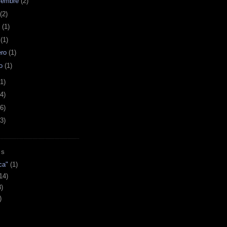
iembre
(2)
(2)
o
(1)
l
(1)
ero
(1)
ro
(1)
1)
4)
6)
3)
AS
ca"
(1)
14)
3)
)