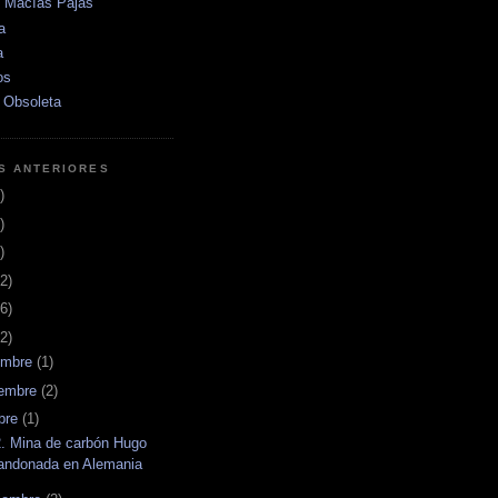
e Macías Pajas
a
a
os
 Obsoleta
S ANTERIORES
)
)
)
2)
6)
2)
embre
(1)
iembre
(2)
bre
(1)
. Mina de carbón Hugo
andonada en Alemania