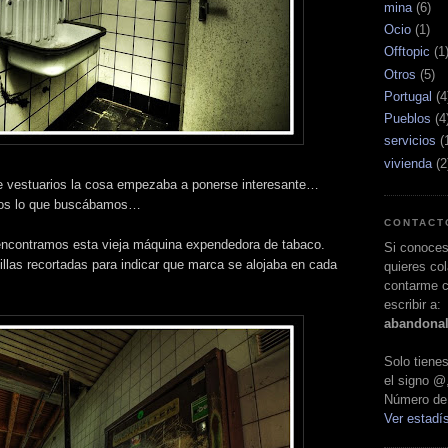
mina
(6)
Ocio
(1)
Offtopic
(1
Otros
(5)
Portugal
(4
Pueblos
(4
servicios
(
vivienda
(2
e vestuarios la cosa empezaba a ponerse interesante…
mos lo que buscábamos…
CONTACT
r encontramos esta vieja máquina expendedora de tabaco.
Si conoces
tillas recortadas para indicar que marca se alojaba en cada
quieres col
contarme c
escribir a:
abandona
Solo tien
el signo @
Número de 
Ver estadís