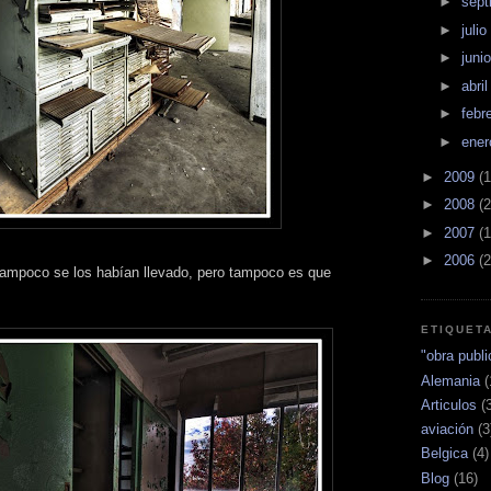
►
sept
►
julio
►
juni
►
abri
►
febr
►
ene
►
2009
(1
►
2008
(2
►
2007
(1
►
2006
(2
ampoco se los habían llevado, pero tampoco es que
ETIQUET
"obra publi
Alemania
(
Articulos
(
aviación
(3
Belgica
(4)
Blog
(16)