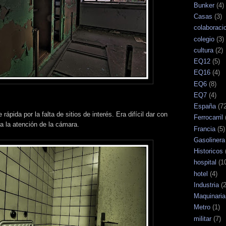
Bunker
(4)
Casas
(3)
colaboraci
colegio
(3)
cultura
(2)
EQ12
(5)
EQ16
(4)
EQ6
(8)
EQ7
(4)
España
(7
rápida por la falta de sitios de interés. Era difícil dar con
Ferrocarril
ra la atención de la cámara.
Francia
(5)
Gasolinera
Historicos
hospital
(1
hotel
(4)
Industria
(
Maquinaria
Metro
(1)
militar
(7)