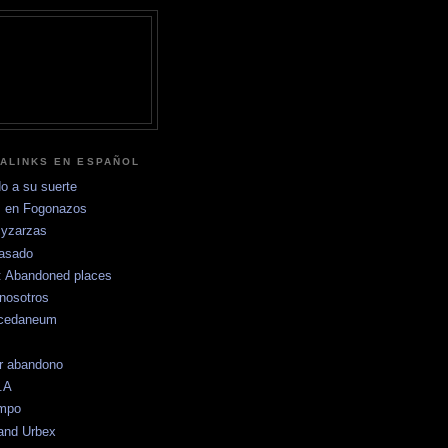
ALINKS EN ESPAÑOL
o a su suerte
 en Fogonazos
yzarzas
pasado
s: Abandoned places
nosotros
ccedaneum
r abandono
.A
empo
and Urbex