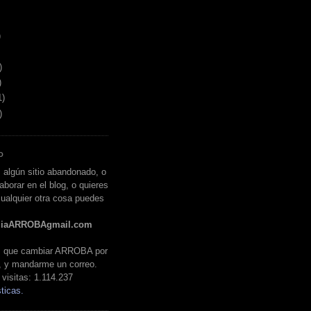
)
)
)
1)
)
O
 algún sitio abandonado, o
aborar en el blog, o quieres
ualquier otra cosa puedes
liaARROBAgmail.com
es que cambiar ARROBA por
, y mandarme un correo.
visitas:
1.114.237
ticas.