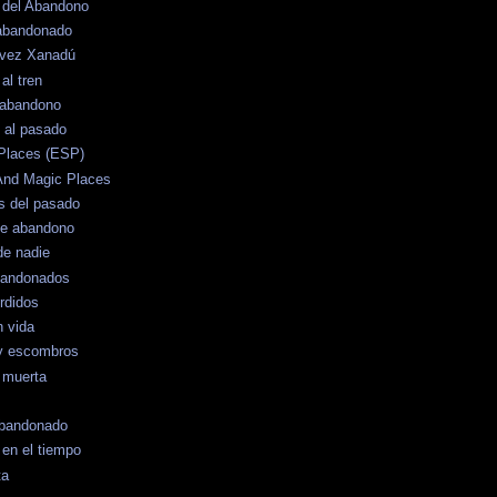
o del Abandono
 abandonado
 vez Xanadú
al tren
 abandono
 al pasado
Places (ESP)
And Magic Places
s del pasado
de abandono
de nadie
bandonados
rdidos
n vida
y escombros
 muerta
 Abandonado
en el tiempo
ta