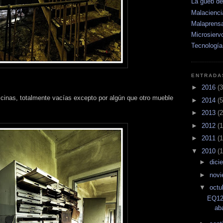
La güeb d
Malacienci
Malaprens
Microsierv
Tecnología
ENTRADA
►
2016
(3
ficinas, totalmente vacías excepto por algún que otro mueble
►
2014
(5
►
2013
(2
►
2012
(1
►
2011
(1
▼
2010
(1
►
dici
►
nov
▼
octu
EQ12
ab