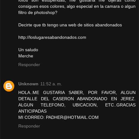
fotos son estupendas, me gustaria me dijeras como
consigues esos colores, algo especial en la camara o algun
filtro de photoshop?
Decirte que tb tengo una web de sitios abandonados
http://loslugaresabandonados.com
Un saludo
Merche
Responder
Unknown
11:52 a. m.
HOLA..ME GUSTARIA SABER, POR FAVOR, ALGUN
DETALLE DEL CASERON ABANDONADO EN JEREZ.
ALGUN TELEFONO, UBICACION, ETC..GRACIAS
ANTICIPADAS
MI CORREO: PADHER@HOTMAIL.COM
Responder