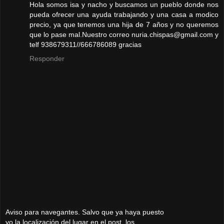
Hola somos isa y nacho y buscamos un pueblo donde nos
pueda ofrecer una ayuda trabajando y una casa a modico
precio, ya que tenemos una hija de 7 años y no queremos
que lo pase mal.Nuestro correo nuria.chispas@gmail.com y
telf 938679311//666786089 gracias
Responder
Aviso para navegantes. Salvo que ya haya puesto
yo la localización del lugar en el post, los