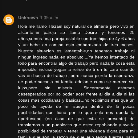
Unknown
1:39 a. m.
Hola me llamo Hazael soy natural de almeria pero vivo en
alicante,mi pareja se llama Desire y tenemos 25
años,somos una pareja estable con tres hijos de 4y 6 años
y un bebe en camino esta embarazada de tres meses.
Nuestra situacion es lamentable,no tenemos trabajo ni
ningun ingreso,nada en absoluto....Ya hemos intentado de
todo para encontrar algo de trabajo pero nada la cosa esta
imposible incluso yegan a reirse de ti en tu cara cuando
vas en busca de trabajo...pero nunca pierdo la esperanza
de poder sacar a mi familia adelante como se merece sin
lujos,pero sin miseria... Sinceramente estamos
desesperados por no poder acer frente al dia a dia ni las
cosas mas cotidianas y basicas...no recibimos mas que un
poco de ayuda de mi suegra dentro de la pocas
posibilidades que tiene por lo que solo nos queda la
oportunidad (en caso de que esta se presente) de
translarnos a un pueblecito que esten repoblando y aya la
posibilidad de trabajar y tener una vivienda digna para mi
familia que son la razon de que aun tenga fuerzas para