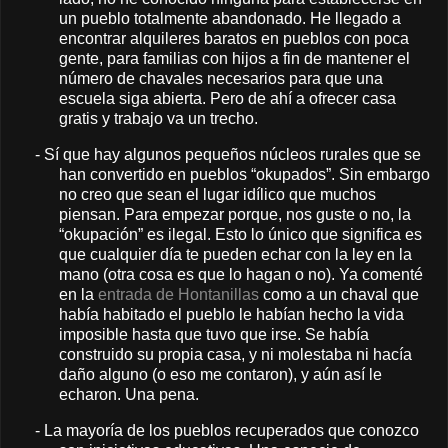
un pueblo totalmente abandonado. He llegado a
encontrar alquileres baratos en pueblos con poca
gente, para familias con hijos a fin de mantener el
número de chavales necesarios para que una
escuela siga abierta. Pero de ahí a ofrecer casa
gratis y trabajo va un trecho.
-
Sí que hay algunos pequeños núcleos rurales que se
han convertido en pueblos “okupados”. Sin embargo
no creo que sean el lugar idílico que muchos
piensan. Para empezar porque, nos guste o no, la
“okupación” es ilegal. Esto lo único que significa es
que cualquier día te pueden echar con la ley en la
mano (otra cosa es que lo hagan o no). Ya comenté
en la
entrada de Hontanillas
como a un chaval que
había habitado el pueblo le habían hecho la vida
imposible hasta que tuvo que irse. Se había
construido su propia casa, y ni molestaba ni hacía
daño alguno (o eso me contaron), y aún así le
echaron. Una pena.
-
La mayoría de los pueblos recuperados que conozco